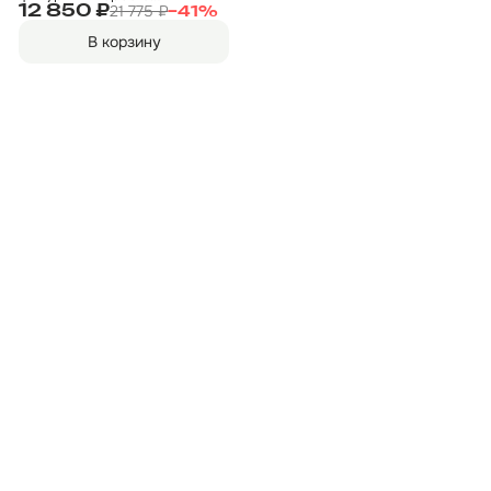
подсветкой "Нотариус 2"
21 775 ₽
12 850 ₽
−
41
%
400х380мм вывеска
В корзину