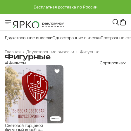
Бесплатная доставка по России
Двухсторонние вывески
Односторонние вывески
Прозрачные ст
Главная
›
Двухсторонние вывески
›
Фигурные
Фигурные
Фильтры
Сортировка
Световой торцевой
фигурный короб с