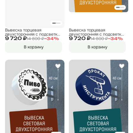
Вывеска торцевая
Вывеска торцевая
двухсторонняя с подсветкой
двухсторонняя с подсветкой
"Фото" 2, диам. 40 см
"Пиво" 4, диам. 40 см
14 800 ₽
14 800 ₽
9 720 ₽
9 720 ₽
−
34
%
−
34
%
В корзину
В корзину