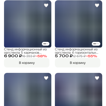
Стенд информационный из
Стенд информационный из
оргстекла 5 карманов
оргстекла 4 горизонтальных
830x800мм
кармана 700x700мм
16 393 ₽
12 675 ₽
6 900 ₽
5 700 ₽
−
58
%
−
55
%
В корзину
В корзину