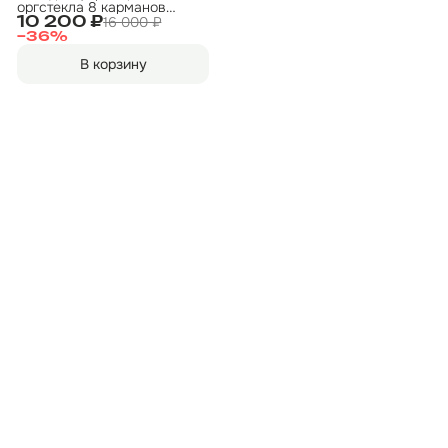
оргстекла 8 карманов
1200х800мм
16 000 ₽
10 200 ₽
−
36
%
В корзину