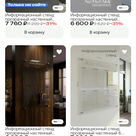
Только на сайте
Информационный стенд
Информационный стенд
прозрачный настенный
прозрачный настенный
80x83см 5 карманов А4 с
850×500 мм — 3 кармана
11 200 ₽
9 620 ₽
7 760 ₽
6 600 ₽
−
31
%
−
31
%
золотыми буквами
А4 + 1 карман А5,
серебряная надпись
В корзину
В корзину
Информационный стенд
Информационный стенд
прозрачный настенный
прозрачный настенный 6