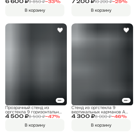
850×500 мм — 3 кармана
карманов 900x750мм
9 850 ₽
10 200 ₽
6 600 ₽
7 200 ₽
−
33
%
−
29
%
А4 + 1 карман А5, золотая
надпись
В корзину
В корзину
Прозрачный стенд из
Стенд из оргстекла 9
оргстекла 9 горизонтальных
вертикальных карманов А5
карманов А5 формата из
формата из ПЭТ
8 500 ₽
8 000 ₽
4 500 ₽
4 300 ₽
−
47
%
−
46
%
ПЭТ
560х800мм
В корзину
В корзину