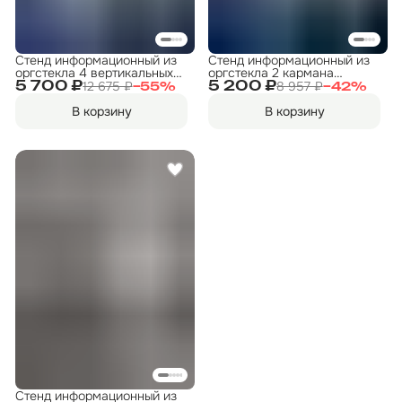
Стенд информационный из
Стенд информационный из
оргстекла 4 вертикальных
оргстекла 2 кармана
кармана 850x500мм
450х500мм
12 675 ₽
8 957 ₽
5 700 ₽
5 200 ₽
−
55
%
−
42
%
В корзину
В корзину
Стенд информационный из