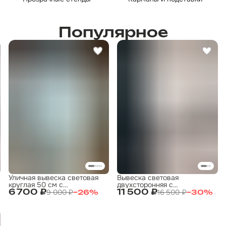
Популярное
Уличная вывеска световая
Вывеска световая
круглая 50 см с
двухсторонняя с
индивидуальным дизайном |
подсветкой 50х50см с
9 000 ₽
16 500 ₽
6 700 ₽
11 500 ₽
−
26
%
−
30
%
под заказ
индивидуальным дизайном |
под заказ