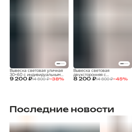
Вывеска световая уличная
Вывеска световая
30×60 с индивидуальным
двухсторонняя с
дизайном | под заказ
подсветкой 40см с
14 800 ₽
14 800 ₽
9 200 ₽
8 200 ₽
−
38
%
−
45
%
индивидуальным дизайном |
под заказ
Последние новости