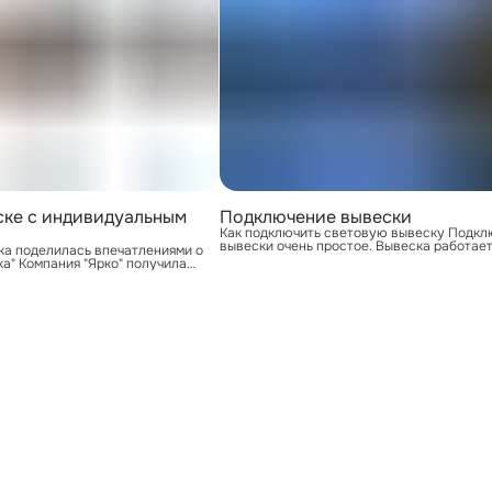
ске с индивидуальным
Подключение вывески
Как подключить световую вывеску Подкл
вывески очень простое. Вывеска работает
ка поделилась впечатлениями о
вольт и уже имеет встроенный блок питан
а" Компания "Ярко" получила
который преобразует обычное электричес
пятью звёздами от Натальи К.,
розетки в нужное напряжение. Вам нужно
на автозапчастей. Клиентка
ближайшую распределительную коробку 
ю вывеску с индивидуальным
коробка на стене, откуда идут провода в
сь в восторге от результата.
помещение). Там вы подключаете провода
, светит ярко, логотип нанесен
вывески к сети 220 вольт — это стандарт
как нам и хотелось," — написала
напряжение в
тзыве. Она о