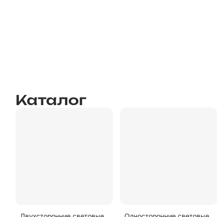
Каталог
Двухсторонние световые
Односторонние световые