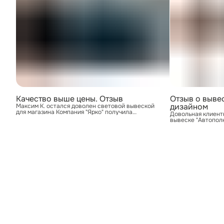
Качество выше цены. Отзыв
Отзыв о выве
дизайном
Максим К. остался доволен световой вывеской
для магазина Компания "Ярко" получила
Довольная клиент
пятизвёздочный отзыв от Максима К., который
вывеске "Автополк
заказал световую вывеску для своего магазина
отличный отзыв с 
электроники и ремонта техники. Клиент
владелицы магази
подчеркнул, что это был одна из лучших вариантов
заказала светову
за такую цену. "За такую цену это лучшее, что
дизайном и остала
можно было приобрести, благодаря еще за
"Отличная вывеска
подарок, вывеска супер!" — написал довольный
качественно. Все 
Максим.
Наталья в своём о