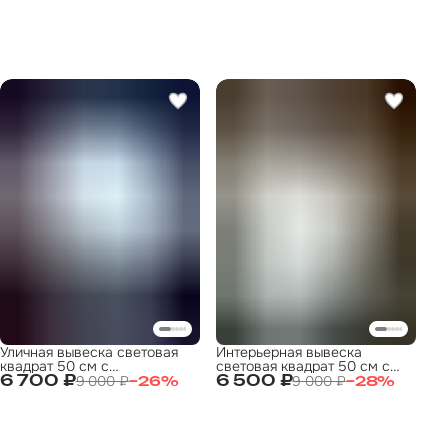
Уличная вывеска световая
Интерьерная вывеска
квадрат 50 см с
световая квадрат 50 см с
индивидуальным дизайном |
индивидуальным дизайном |
9 000 ₽
9 000 ₽
6 700 ₽
6 500 ₽
−
26
%
−
28
%
под заказ
под заказ