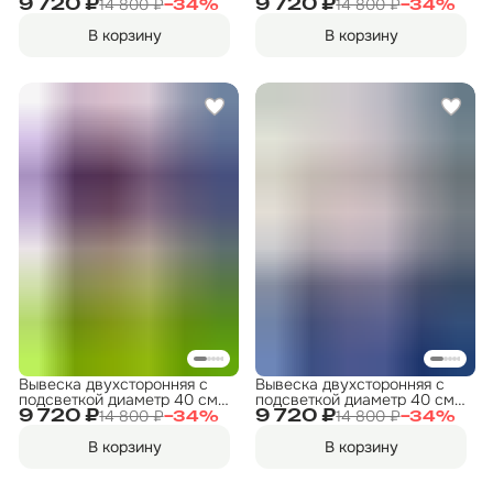
"Прокат" 1
"ФИТНЕС" 2
14 800 ₽
14 800 ₽
9 720 ₽
9 720 ₽
−
34
%
−
34
%
В корзину
В корзину
Вывеска двухсторонняя с
Вывеска двухсторонняя с
подсветкой диаметр 40 см.
подсветкой диаметр 40 см.
"ФИТНЕС" 7
"ФИТНЕС" 10
14 800 ₽
14 800 ₽
9 720 ₽
9 720 ₽
−
34
%
−
34
%
В корзину
В корзину