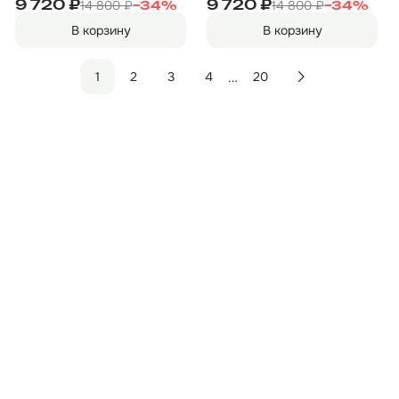
"Двери" 1
"Двери" 2
14 800 ₽
14 800 ₽
9 720 ₽
9 720 ₽
−
34
%
−
34
%
В корзину
В корзину
…
1
2
3
4
20