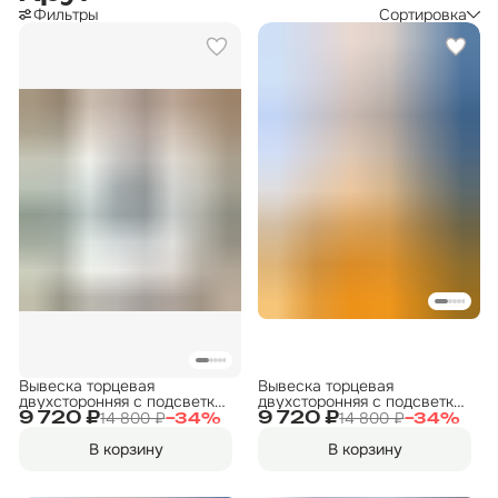
Фильтры
Сортировка
Вывеска торцевая
Вывеска торцевая
двухсторонняя с подсветкой
двухсторонняя с подсветкой
"Фото" 2, диам. 40 см
"Пиво" 4, диам. 40 см
14 800 ₽
14 800 ₽
9 720 ₽
9 720 ₽
−
34
%
−
34
%
В корзину
В корзину