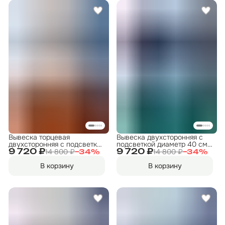
Вывеска торцевая
Вывеска двухсторонняя с
двухсторонняя с подсветкой
подсветкой диаметр 40 см.
"Пиво" 5, диам. 40 см
"Прокат инструмента" 1
14 800 ₽
14 800 ₽
9 720 ₽
9 720 ₽
−
34
%
−
34
%
В корзину
В корзину