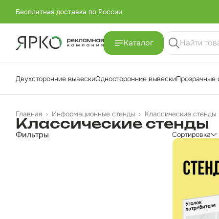
Бесплатная доставка по России
+7 (951) -811-65 45
Каталог
Бесплатная доставка по России
Двухсторонние вывески
Односторонние вывески
Прозрачные 
Главная
›
Информационные стенды
›
Классические стенды
Классические стенды
Фильтры
Сортировка