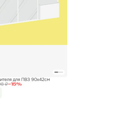
бителя для ПВЗ 90х42см
98 ₽
−
15
%