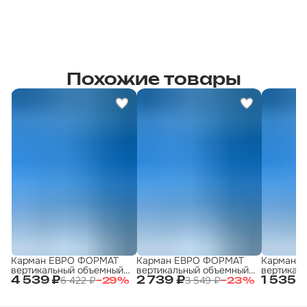
Похожие товары
Карман ЕВРО ФОРМАТ
Карман ЕВРО ФОРМАТ
Карман 
вертикальный объемный
вертикальный объемный
вертикал
(8шт)
(4шт)
(2шт)
6 422 ₽
3 549 ₽
4 539 ₽
2 739 ₽
1 535 
−
29
%
−
23
%