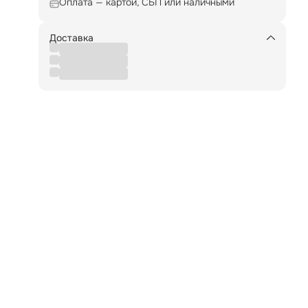
ет
Оплата — картой, СБП или наличными
Доставка
ть
ные
ию
ным