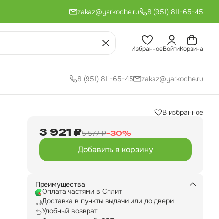
zakaz@yarkoche.ru
8 (951) 811-65-45
Избранное
Войти
Корзина
8 (951) 811-65-45
zakaz@yarkoche.ru
В избранное
3 921 ₽
5 577 ₽
−
30
%
Добавить в корзину
Преимущества
Оплата частями в Сплит
и
Доставка в пункты выдачи или до двери
Удобный возврат