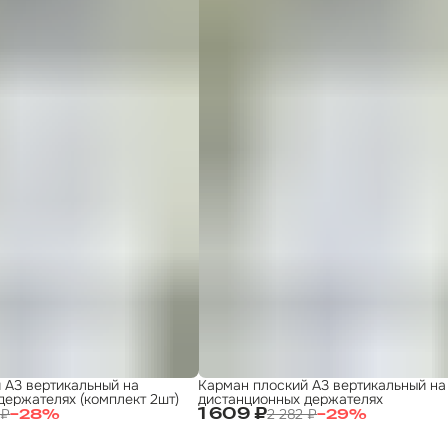
 А3 вертикальный на
Карман плоский А3 вертикальный на
держателях (комплект 2шт)
дистанционных держателях
 ₽
2 282 ₽
1 609 ₽
−
28
%
−
29
%