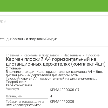
стенды
Карманы и подставки
Скидки
Главная
›
Карманы и подставки
›
Настенные
›
Плоские
Карман плоский А4 горизонтальный на
дистанционных держателях (комплект 4шт)
О товаре
В комплект входит 4шт. горизонтальных карманов А4 + 8шт.
дистанционных держателей диаметром 12мм.
Плоский карман А4 горизонтальный на дистанционных
держателях - идеальное решение для организации и
Подробнее
представления информации в офисах, магазинах,
Характеристики
образовательных учреждениях и любых других местах,
Артикул
КРМА4ГР0009
требующих чистого и профессионального внешнего вида.
Этот комплект обеспечит ваши документы четкой видимостью 
Длина, мм
4
надежной фиксацией. Плоский дизайн карманов позволяет
Габариты товара, длина
КРМА4ГР0009
удобно вставлять и извлекать листы, экономя ваше время и
Все характеристики
усилия.