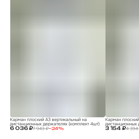
Карман плоский А3 вертикальный на
Карман плоский
дистанционных держателях (комплект 4шт)
дистанционных 
7 943 ₽
4 394
6 036 ₽
3 154 ₽
−
24
%