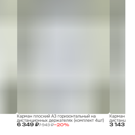
Карман плоский А3 горизонтальный на
Карман плос
дистанционных держателях (комплект 4шт)
дистанционн
7 943 ₽
4 
6 349 ₽
3 143 ₽
−
20
%