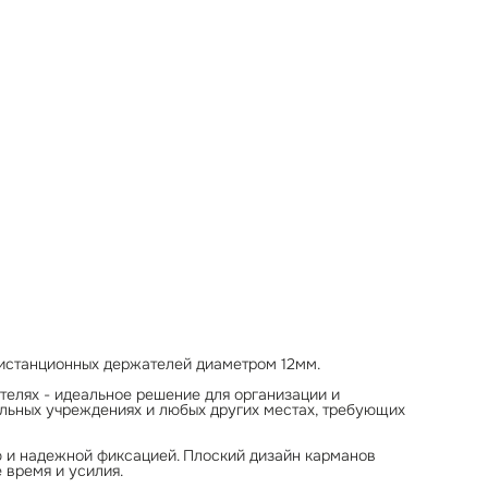
Карман изготовлен из прочного материала, который гарантиру
долговечность и устойчивость к повреждениям.
Держатели обеспечивают надежное крепление к стене,
создавая аккуратный и современный вид. Вам не придется
беспокоиться о том, что ваши документы могут выпасть или бы
повреждены.
Удобный горизонтальный формат позволяет легко видеть и
читать представленную информацию, что делает эти карманы
идеальными для использования в торговых точках, офисах, где
требуется частая замена информации.
Используя этот продукт, вы сможете легко обновлять реклам
материалы, объявления или списки товаров.Подходит для
широкого спектра областей. Он поможет улучшить организац
работы и сделать ваш офис или магазин более привлекатель
для клиентов.
Если вы ищете качественные и стильные информационные
карманы, то данный комплект — это ваш выбор. Надежность,
удобство использования и элегантный дизайн делают этот
продукт незаменимым инструментом в повседневной работе.
 дистанционных держателей диаметром 12мм.
елях - идеальное решение для организации и
ельных учреждениях и любых других местах, требующих
ю и надежной фиксацией. Плоский дизайн карманов
 время и усилия.