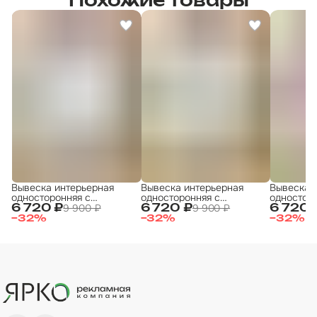
Похожие товары
Вывеска интерьерная
Вывеска интерьерная
Вывеска 
односторонняя с
односторонняя с
одностор
подсветкой 50х50 , с
подсветкой 50х50 , с
подсветко
9 900 ₽
9 900 ₽
6 720 ₽
6 720 ₽
6 720 
закругленными углами
закругленными углами
закругле
−
32
%
−
32
%
−
32
%
"Игрушки"
"Игрушки"
"Игры"