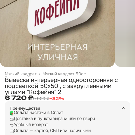
Мягкий квадрат
›
Мягкий квадрат 50см
Главная
›
Односторонние вывески
›
Вывеска интерьерная односторонняя с
подсветкой 50х50 , с закругленными
углами "Кофейня" 2
6 720 ₽
9 900 ₽
−
32
%
Преимущества
Оплата частями в Сплит
Доставка в пункты выдачи или до двери
Удобный возврат
Оплата — картой, СБП или наличными