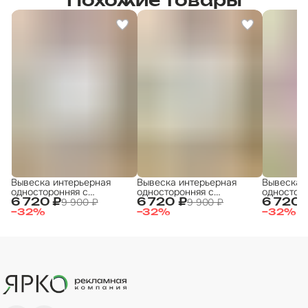
Похожие товары
Вывеска интерьерная
Вывеска интерьерная
Вывеска 
односторонняя с
односторонняя с
одностор
подсветкой 50х50 , с
подсветкой 50х50 , с
подсветко
9 900 ₽
9 900 ₽
6 720 ₽
6 720 ₽
6 720 
закругленными углами
закругленными углами
закругле
−
32
%
−
32
%
−
32
%
"Игрушки"
"Игрушки"
"Игры"