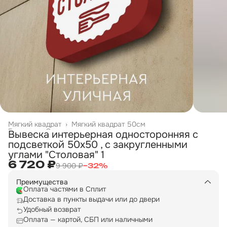
Мягкий квадрат
›
Мягкий квадрат 50см
Главная
›
Односторонние вывески
›
Вывеска интерьерная односторонняя с
подсветкой 50х50 , с закругленными
углами "Столовая" 1
6 720 ₽
9 900 ₽
−
32
%
Преимущества
Оплата частями в Сплит
Доставка в пункты выдачи или до двери
Удобный возврат
Оплата — картой, СБП или наличными