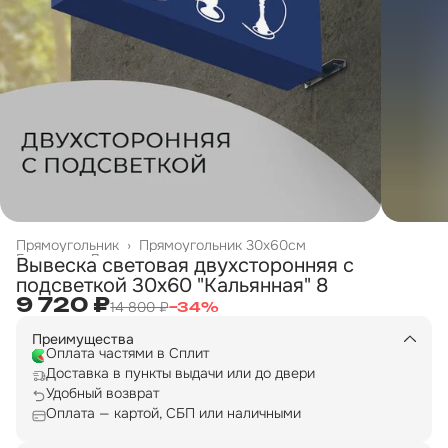
Прямоугольник
›
Прямоугольник 30х60см
Главная
›
Двухсторонние вывески
›
Вывеска световая двухсторонняя с
подсветкой 30х60 "Кальянная" 8
9 720 ₽
14 800 ₽
−
34
%
Преимущества
Оплата частями в Сплит
Доставка в пункты выдачи или до двери
Удобный возврат
Оплата — картой, СБП или наличными