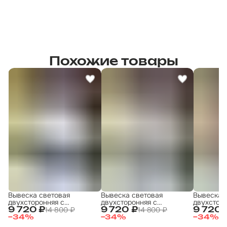
Похожие товары
Вывеска световая
Вывеска световая
Вывеска 
двухсторонняя с
двухсторонняя с
двухсторо
подсветкой "Аптека"
подсветкой "Табак 1"
подсветко
14 800 ₽
14 800 ₽
9 720 ₽
9 720 ₽
9 720 
30х60 см
30х60 см
30х60 см
−
34
%
−
34
%
−
34
%