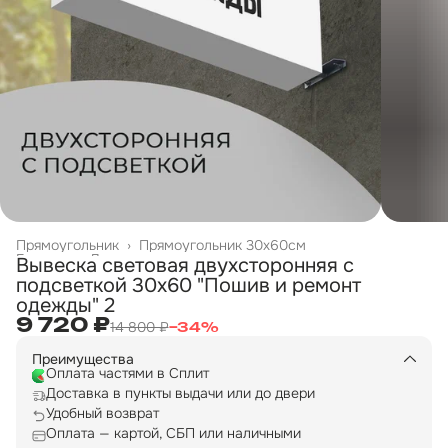
Прямоугольник
›
Прямоугольник 30х60см
Главная
›
Двухсторонние вывески
›
Вывеска световая двухсторонняя с
подсветкой 30х60 "Пошив и ремонт
одежды" 2
9 720 ₽
14 800 ₽
−
34
%
Преимущества
Оплата частями в Сплит
Доставка в пункты выдачи или до двери
Удобный возврат
Оплата — картой, СБП или наличными