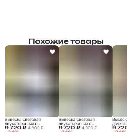
Похожие товары
Вывеска световая
Вывеска световая
Вывеска 
двухсторонняя с
двухсторонняя с
двухсторо
подсветкой "Аптека"
подсветкой "Табак 1"
подсветко
14 800 ₽
14 800 ₽
9 720 ₽
9 720 ₽
9 720 
30х60 см
30х60 см
30х60 см