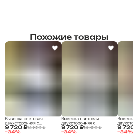
Похожие товары
Вывеска световая
Вывеска световая
Вывеска 
двухсторонняя с
двухсторонняя с
двухсторо
подсветкой "Аптека"
подсветкой "Табак 1"
подсветко
14 800 ₽
14 800 ₽
9 720 ₽
9 720 ₽
9 720 
30х60 см
30х60 см
30х60 см
−
34
%
−
34
%
−
34
%