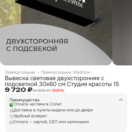
Прямоугольник
›
Прямоугольник 30х60см
Главная
›
Двухсторонние вывески
›
Вывеска световая двухсторонняя с
подсветкой 30х60 см Студия красоты 15
9 720 ₽
14 800 ₽
−
34
%
Преимущества
Оплата частями в Сплит
Доставка в пункты выдачи или до двери
Удобный возврат
Оплата — картой, СБП или наличными