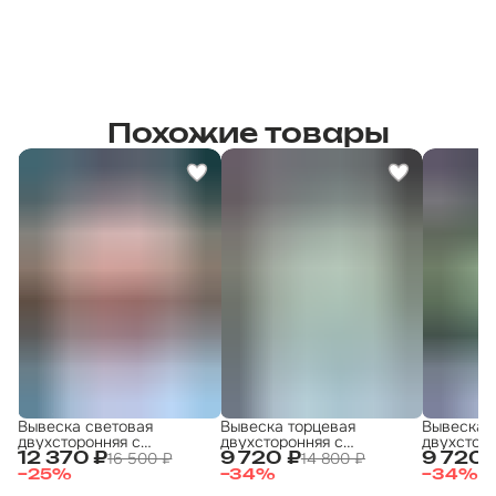
Похожие товары
Вывеска световая
Вывеска торцевая
Вывеска 
двухсторонняя с
двухсторонняя с
двухсторо
подсветкой "Шашлык 3"
подсветкой 50х50
подсветк
16 500 ₽
14 800 ₽
12 370 ₽
9 720 ₽
9 720 
50х50 см
ХАЛЯЛЬ 50x50 4
ХАЛЯЛЬ 5
−
25
%
−
34
%
−
34
%