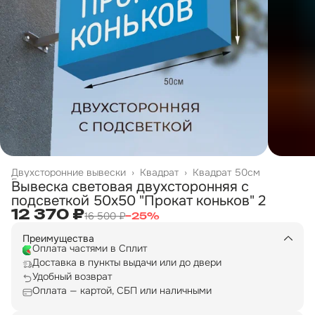
Двухсторонние вывески
›
Квадрат
›
Квадрат 50см
Главная
›
Вывеска световая двухсторонняя с
подсветкой 50х50 "Прокат коньков" 2
12 370 ₽
16 500 ₽
−
25
%
Преимущества
Оплата частями в Сплит
Доставка в пункты выдачи или до двери
Удобный возврат
Оплата — картой, СБП или наличными