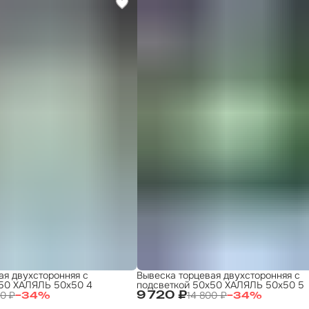
ая двухсторонняя с
Вывеска торцевая двухсторонняя с
х50 ХАЛЯЛЬ 50x50 4
подсветкой 50х50 ХАЛЯЛЬ 50x50 5
00 ₽
14 800 ₽
9 720 ₽
−
34
%
−
34
%