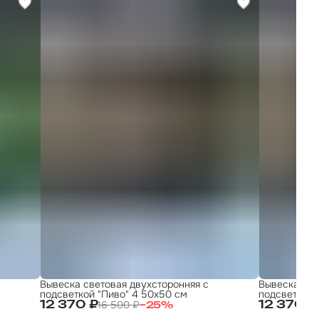
Вывеска световая двухсторонняя с
Вывеска тор
подсветкой "Пиво" 4 50х50 см
подсветкой
16 500 ₽
12 370 ₽
12 370 ₽
−
25
%