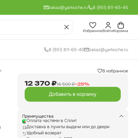
zakaz@yarkoche.ru
8 (951) 811-65-45
Избранное
Войти
Корзина
8 (951) 811-65-45
zakaz@yarkoche.ru
м
В избранное
12 370 ₽
16 500 ₽
−
25
%
Добавить в корзину
Преимущества
Оплата частями в Сплит
Доставка в пункты выдачи или до двери
й
Удобный возврат