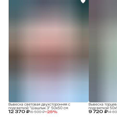
Вывеска световая двухсторонняя с
Вывеска торцев
подсветкой "Шашлык 3" 50х50 см
подсветкой 50
16 500 ₽
14 8
12 370 ₽
9 720 ₽
−
25
%