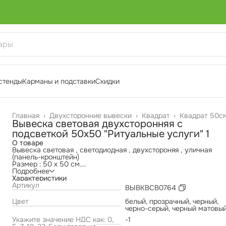
стенды
Карманы и подставки
Скидки
Главная
›
Двухсторонние вывески
›
Квадрат
›
Квадрат 50с
Вывеска световая двухсторонняя с
подсветкой 50х50 "Ритуальные услуги" 1
О товаре
Вывеска световая , светодиодная , двухстороняя , уличная
(панель-кронштейн)
Размер : 50 х 50 см.
Материал лицевой части: светорассеивающее акриловое
Подробнее
стекло, обеспечивающее равномерное распределение света.
Характеристики
Борт: изготовлен из прочного ПВХ пластика , устойчивого к
Артикул
ВЫВКВСВ0764
атмосферным воздействиям.
Изображение и надпись выполнены высококачественными
Цвет
белый, прозрачный, черный,
самоклеящимися пленками ORACAL 641, устойчивыми к
черно-серый, черный матовы
выгоранию и механическим повреждениям.
Укажите значение НДС как: 0,
-1
Каркас конструкции выполнен из металлической профильной