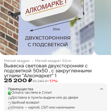
Мягкий квадрат
›
Мягкий квадрат 50см
Главная
›
Двухсторонние вывески
›
Вывеска световая двухсторонняя с
подсветкой 50х50 , с закругленными
углами "Алкомаркет" 1
25 200 ₽
30 240 ₽
−
17
%
Преимущества
Оплата частями в Сплит
Доставка в пункты выдачи или до двери
Удобный возврат
Оплата — картой, СБП или наличными