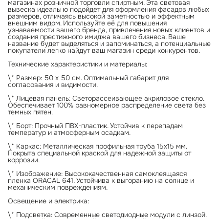
магазинах розничной торговли спиртным. Эта световая
вывеска идеально подойдет для оформления фасадов любых
размеров, отличаясь высокой заметностью и эффектным
внешним видом. Используйте её для повышения
узнаваемости вашего бренда, привлечения новых клиентов и
создания престижного имиджа вашего бизнеса. Ваше
название будет выделяться и запоминаться, а потенциальные
покупатели легко найдут ваш магазин среди конкурентов.
Технические характеристики и материалы:
\* Размер: 50 х 50 см. Оптимальный габарит для
согласования и видимости.
\* Лицевая панель: Светорассеивающее акриловое стекло.
Обеспечивает 100% равномерное распределение света без
темных пятен.
\* Борт: Прочный ПВХ-пластик. Устойчив к перепадам
температур и атмосферным осадкам.
\* Каркас: Металлическая профильная труба 15х15 мм.
Покрыта специальной краской для надежной защиты от
коррозии.
\* Изображение: Высококачественная самоклеящаяся
пленка ORACAL 641. Устойчива к выгоранию на солнце и
механическим повреждениям.
Освещение и электрика:
\* Подсветка: Современные светодиодные модули с линзой.