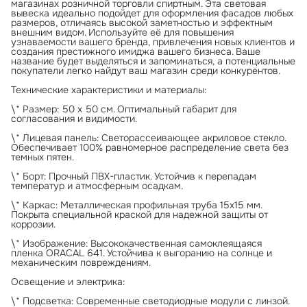
магазинах розничной торговли спиртным. Эта световая
вывеска идеально подойдет для оформления фасадов любых
размеров, отличаясь высокой заметностью и эффектным
внешним видом. Используйте её для повышения
узнаваемости вашего бренда, привлечения новых клиентов и
создания престижного имиджа вашего бизнеса. Ваше
название будет выделяться и запоминаться, а потенциальные
покупатели легко найдут ваш магазин среди конкурентов.
Технические характеристики и материалы:
\* Размер: 50 х 50 см. Оптимальный габарит для
согласования и видимости.
\* Лицевая панель: Светорассеивающее акриловое стекло.
Обеспечивает 100% равномерное распределение света без
темных пятен.
\* Борт: Прочный ПВХ-пластик. Устойчив к перепадам
температур и атмосферным осадкам.
\* Каркас: Металлическая профильная труба 15х15 мм.
Покрыта специальной краской для надежной защиты от
коррозии.
\* Изображение: Высококачественная самоклеящаяся
пленка ORACAL 641. Устойчива к выгоранию на солнце и
механическим повреждениям.
Освещение и электрика:
\* Подсветка: Современные светодиодные модули с линзой.