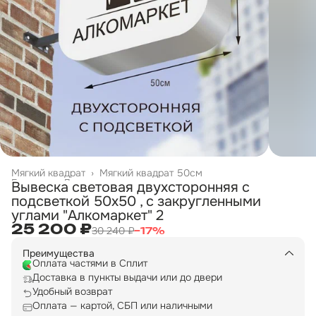
Мягкий квадрат
›
Мягкий квадрат 50см
Главная
›
Двухсторонние вывески
›
Вывеска световая двухсторонняя с
подсветкой 50х50 , с закругленными
углами "Алкомаркет" 2
25 200 ₽
30 240 ₽
−
17
%
Преимущества
Оплата частями в Сплит
Доставка в пункты выдачи или до двери
Удобный возврат
Оплата — картой, СБП или наличными