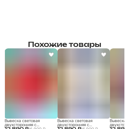
Похожие товары
Вывеска световая
Вывеска световая
Вывеска 
двухсторонняя с
двухсторонняя с
двухсторо
подсветкой 50х50 , с
подсветкой 50х50 , с
подсветко
16 900 ₽
16 900 ₽
12 890 ₽
12 890 ₽
12 890