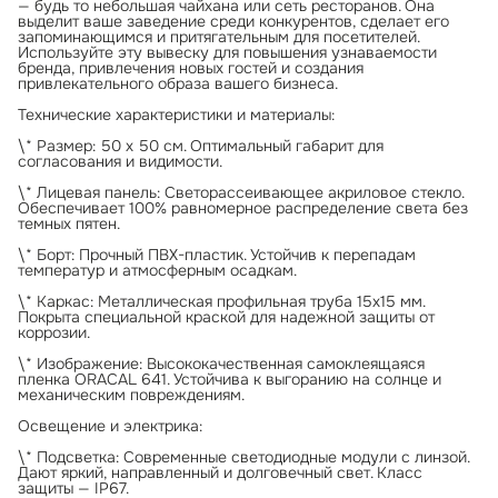
— будь то небольшая чайхана или сеть ресторанов. Она
выделит ваше заведение среди конкурентов, сделает его
запоминающимся и притягательным для посетителей.
Используйте эту вывеску для повышения узнаваемости
бренда, привлечения новых гостей и создания
привлекательного образа вашего бизнеса.
Технические характеристики и материалы:
\* Размер: 50 х 50 см. Оптимальный габарит для
согласования и видимости.
\* Лицевая панель: Светорассеивающее акриловое стекло.
Обеспечивает 100% равномерное распределение света без
темных пятен.
\* Борт: Прочный ПВХ-пластик. Устойчив к перепадам
температур и атмосферным осадкам.
\* Каркас: Металлическая профильная труба 15х15 мм.
Покрыта специальной краской для надежной защиты от
коррозии.
\* Изображение: Высококачественная самоклеящаяся
пленка ORACAL 641. Устойчива к выгоранию на солнце и
механическим повреждениям.
Освещение и электрика:
\* Подсветка: Современные светодиодные модули с линзой.
Дают яркий, направленный и долговечный свет. Класс
защиты — IP67.