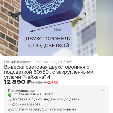
Мягкий квадрат
›
Мягкий квадрат 50см
Главная
›
Двухсторонние вывески
›
Вывеска световая двухсторонняя с
подсветкой 50х50 , с закругленными
углами "Чайхана" 4
12 890 ₽
16 900 ₽
−
24
%
Преимущества
Оплата частями в Сплит
Доставка в пункты выдачи или до двери
Удобный возврат
Оплата — картой, СБП или наличными