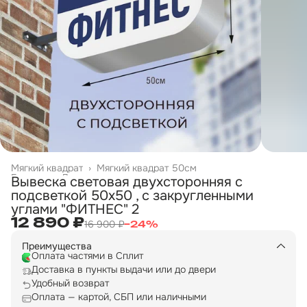
Мягкий квадрат
›
Мягкий квадрат 50см
Главная
›
Двухсторонние вывески
›
Вывеска световая двухсторонняя с
подсветкой 50х50 , с закругленными
углами "ФИТНЕС" 2
12 890 ₽
16 900 ₽
−
24
%
Преимущества
Оплата частями в Сплит
Доставка в пункты выдачи или до двери
Удобный возврат
Оплата — картой, СБП или наличными