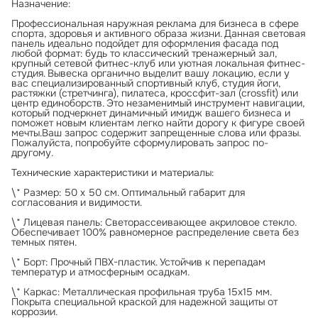
Назначение:
Профессиональная наружная реклама для бизнеса в сфере
спорта, здоровья и активного образа жизни. Данная световая
панель идеально подойдет для оформления фасада под
любой формат: будь то классический тренажерный зал,
крупный сетевой фитнес-клуб или уютная локальная фитнес-
студия. Вывеска органично выделит вашу локацию, если у
вас специализированный спортивный клуб, студия йоги,
растяжки (стретчинга), пилатеса, кроссфит-зал (crossfit) или
центр единоборств. Это незаменимый инструмент навигации,
который подчеркнет динамичный имидж вашего бизнеса и
поможет новым клиентам легко найти дорогу к фигуре своей
мечты.Ваш запрос содержит запрещенные слова или фразы.
Пожалуйста, попробуйте сформулировать запрос по-
другому.
Технические характеристики и материалы:
\* Размер: 50 х 50 см. Оптимальный габарит для
согласования и видимости.
\* Лицевая панель: Светорассеивающее акриловое стекло.
Обеспечивает 100% равномерное распределение света без
темных пятен.
\* Борт: Прочный ПВХ-пластик. Устойчив к перепадам
температур и атмосферным осадкам.
\* Каркас: Металлическая профильная труба 15х15 мм.
Покрыта специальной краской для надежной защиты от
коррозии.