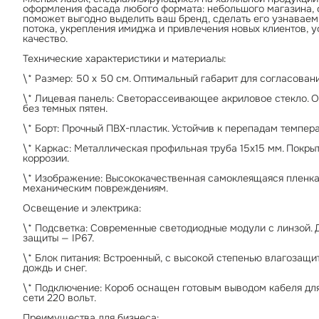
оформления фасада любого формата: небольшого магазина, с
поможет выгодно выделить ваш бренд, сделать его узнавае
потока, укрепления имиджа и привлечения новых клиентов, у
качество.
Технические характеристики и материалы:
\* Размер: 50 х 50 см. Оптимальный габарит для согласован
\* Лицевая панель: Светорассеивающее акриловое стекло. 
без темных пятен.
\* Борт: Прочный ПВХ-пластик. Устойчив к перепадам темпер
\* Каркас: Металлическая профильная труба 15х15 мм. Покр
коррозии.
\* Изображение: Высококачественная самоклеящаяся пленка
механическим повреждениям.
Освещение и электрика:
\* Подсветка: Современные светодиодные модули с линзой. 
защиты — IP67.
\* Блок питания: Встроенный, с высокой степенью влагозащи
дождь и снег.
\* Подключение: Короб оснащен готовым выводом кабеля для
сети 220 вольт.
Преимущества для бизнеса: