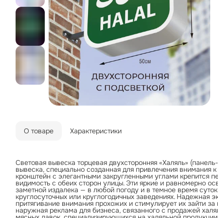
О товаре
Характеристики
Световая вывеска торцевая двухсторонняя «Халяль» (панель
вывеска, специально созданная для привлечения внимания к
кронштейн с элегантными закругленными углами крепится п
видимость с обеих сторон улицы. Эти яркие и равномерно 
заметной издалека — в любой погоду и в темное время суток
круглосуточных или круглогодичных заведениях. Надежная э
притягивание внимания прохожих и стимулирует их зайти за
наружная реклама для бизнеса, связанного с продажей халял
мясных лавок, специализирующихся на халяльной продукции.