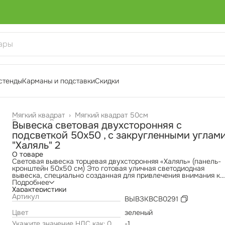
стенды
Карманы и подставки
Скидки
Мягкий квадрат
›
Мягкий квадрат 50см
Главная
›
Двухсторонние вывески
›
Вывеска световая двухсторонняя с
подсветкой 50х50 , с закругленными углам
"Халяль" 2
О товаре
Световая вывеска торцевая двухсторонняя «Халяль» (панель-
кронштейн 50х50 см) Это готовая уличная светодиодная
вывеска, специально созданная для привлечения внимания к
вашему бизнесу. Двухсторонняя торцевая панель-кронштейн 
Подробнее
элегантными закругленными углами крепится перпендикуляр
Характеристики
фасаду здания, обеспечивая отличную видимость с обеих
Артикул
ВЫВЗКВСВ0291
сторон улицы. Эти яркие и равномерно освещенные буквы и
символы делают вашу вывеску заметной издалека — в любой
Цвет
зеленый
погоду и в темное время суток, что особенно важно для
Укажите значение НДС как: 0,
-1
привлечения клиентов в круглосуточных или круглогодичных