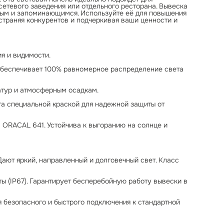
етевого заведения или отдельного ресторана. Вывеска
снег.
мым и запоминающимся. Используйте её для повышения
\* Подключение: Короб оснащен готовым выводом кабеля для
страняя конкурентов и подчеркивая ваши ценности и
безопасного и быстрого подключения к стандартной сети 220
вольт.
Преимущества для бизнеса:
1. Полностью готовая к монтажу световая вывеска для кафе.
2. Работает и привлекает клиентов 24/7 при любых погодных
ия и видимости.
условиях.
3. Долговечные материалы снижают затраты на обслуживание
Обеспечивает 100% равномерное распределение света
наружной рекламы.
атур и атмосферным осадкам.
ыта специальной краской для надежной защиты от
 ORACAL 641. Устойчива к выгоранию на солнце и
Дают яркий, направленный и долговечный свет. Класс
ты (IP67). Гарантирует бесперебойную работу вывески в
 безопасного и быстрого подключения к стандартной