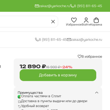
zakaz@yarkoche.ru
8 (951) 811-65-45
Избранное
Войти
Корзина
8 (951) 811-65-45
zakaz@yarkoche.ru
В избранное
и
12 890 ₽
16 900 ₽
−
24
%
Добавить в корзину
с
но
Преимущества
Оплата частями в Сплит
Доставка в пункты выдачи или до двери
Удобный возврат