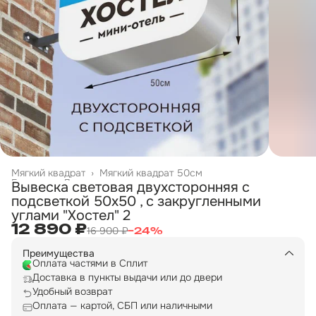
Мягкий квадрат
›
Мягкий квадрат 50см
Главная
›
Двухсторонние вывески
›
Вывеска световая двухсторонняя с
подсветкой 50х50 , с закругленными
углами "Хостел" 2
12 890 ₽
16 900 ₽
−
24
%
Преимущества
Оплата частями в Сплит
Доставка в пункты выдачи или до двери
Удобный возврат
Оплата — картой, СБП или наличными