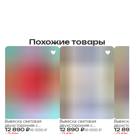
Похожие товары
Вывеска световая
Вывеска световая
Вывеска 
двухсторонняя с
двухсторонняя с
двухсторо
подсветкой 50х50 , с
подсветкой 50х50 , с
подсветко
16 900 ₽
16 900 ₽
12 890 ₽
12 890 ₽
12 890
закругленными углами
закругленными углами
закругле