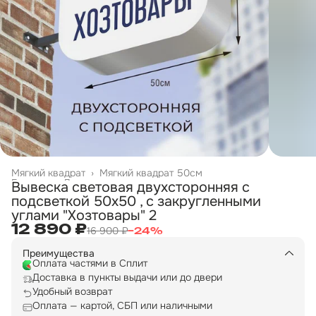
Мягкий квадрат
›
Мягкий квадрат 50см
Главная
›
Двухсторонние вывески
›
Вывеска световая двухсторонняя с
подсветкой 50х50 , с закругленными
углами "Хозтовары" 2
12 890 ₽
16 900 ₽
−
24
%
Преимущества
Оплата частями в Сплит
Доставка в пункты выдачи или до двери
Удобный возврат
Оплата — картой, СБП или наличными