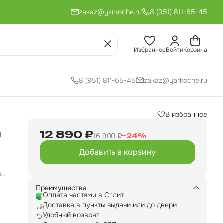
zakaz@yarkoche.ru
8 (951) 811-65-45
Избранное
Войти
Корзина
8 (951) 811-65-45
zakaz@yarkoche.ru
В избранное
и
12 890 ₽
16 900 ₽
−
24
%
Добавить в корзину
ия
и
Преимущества
Оплата частями в Сплит
Доставка в пункты выдачи или до двери
е
Удобный возврат
о