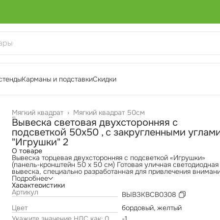
стенды
Карманы и подставки
Скидки
Мягкий квадрат
›
Мягкий квадрат 50см
Главная
›
Двухсторонние вывески
›
Вывеска световая двухсторонняя с
подсветкой 50х50 , с закругленными углам
"Игрушки" 2
О товаре
Вывеска торцевая двухсторонняя с подсветкой «Игрушки»
(панель-кронштейн 50 х 50 см) Готовая уличная светодиодная
вывеска, специально разработанная для привлечения вниман
к магазину или точке продажи товаров для развлечений и
Подробнее
игрушек. Двухсторонняя торцевая панель-кронштейн с мягким
Характеристики
закругленными углами крепится перпендикулярно фасаду
Артикул
ВЫВЗКВСВ0308
здания, обеспечивая видимость со стороны улицы и облегчая
прохожим и водителям увидеть ваш бренд. Яркое равномерно
Цвет
бордовый, желтый
освещение делает вашу рекламу заметной издалека в любые
Укажите значение НДС как: 0,
-1
погодные условия и в темное время суток, что особенно важн