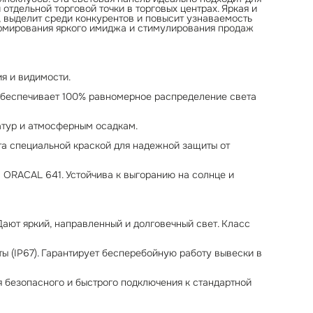
отдельной торговой точки в торговых центрах. Яркая и
снег.
 выделит среди конкурентов и повысит узнаваемость
\* Подключение: Короб оснащен готовым выводом кабеля для
ормирования яркого имиджа и стимулирования продаж
безопасного и быстрого подключения к стандартной сети 220
вольт.
Преимущества для бизнеса:
1. Полностью готовая к монтажу световая вывеска для кафе.
2. Работает и привлекает клиентов 24/7 при любых погодных
ия и видимости.
условиях.
3. Долговечные материалы снижают затраты на обслуживание
Обеспечивает 100% равномерное распределение света
наружной рекламы.
атур и атмосферным осадкам.
ыта специальной краской для надежной защиты от
 ORACAL 641. Устойчива к выгоранию на солнце и
Дают яркий, направленный и долговечный свет. Класс
ты (IP67). Гарантирует бесперебойную работу вывески в
 безопасного и быстрого подключения к стандартной