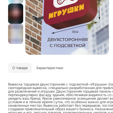
О товаре
Характеристики
Вывеска торцевая двухсторонняя с подсветкой «Игрушки» (п
светодиодная вывеска, специально разработанная для привл
для развлечений и игрушек. Двухсторонняя торцевая панель
перпендикулярно фасаду здания, обеспечивая видимость со 
увидеть ваш бренд. Яркое равномерное освещение делает в
условия и в темное время суток, что особенно важно для иг
оживленных местах. Вывеска работает без перерывов, посто
создавая привлекательный образ вашего бизнеса. Назначен
игрушек и игр, детских товаров, развлекательных центров и 