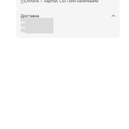
Оплата — картой, СБП или наличными
:
Доставка
 и
ада
ше
ия
 и
а
им
 —
ы