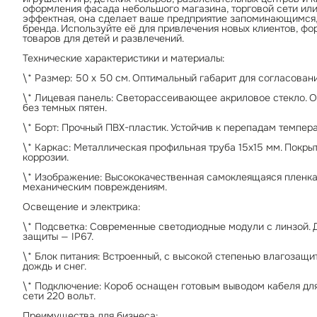
оформления фасада небольшого магазина, торговой сети или 
эффектная, она сделает ваше предприятие запоминающимся,
бренда. Используйте её для привлечения новых клиентов, ф
товаров для детей и развлечений.
Технические характеристики и материалы:
\* Размер: 50 х 50 см. Оптимальный габарит для согласован
\* Лицевая панель: Светорассеивающее акриловое стекло. 
без темных пятен.
\* Борт: Прочный ПВХ-пластик. Устойчив к перепадам темпер
\* Каркас: Металлическая профильная труба 15х15 мм. Покр
коррозии.
\* Изображение: Высококачественная самоклеящаяся пленка
механическим повреждениям.
Освещение и электрика:
\* Подсветка: Современные светодиодные модули с линзой. 
защиты — IP67.
\* Блок питания: Встроенный, с высокой степенью влагозащи
дождь и снег.
\* Подключение: Короб оснащен готовым выводом кабеля для
сети 220 вольт.
Преимущества для бизнеса: