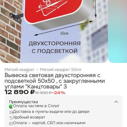
Мягкий квадрат
›
Мягкий квадрат 50см
Главная
›
Двухсторонние вывески
›
Вывеска световая двухсторонняя с
подсветкой 50х50 , с закругленными
углами "Канцтовары" 3
12 890 ₽
16 900 ₽
−
24
%
Преимущества
Оплата частями в Сплит
Доставка в пункты выдачи или до двери
Удобный возврат
Оплата — картой, СБП или наличными