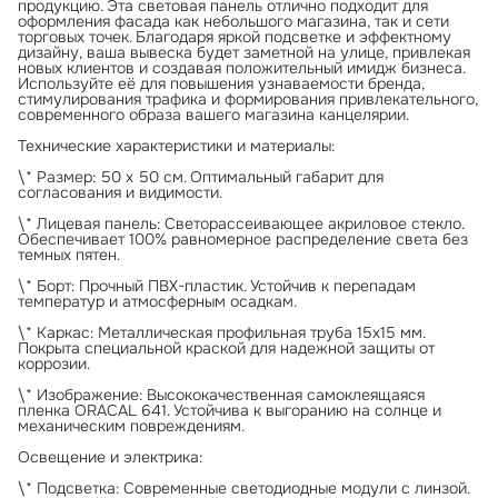
продукцию. Эта световая панель отлично подходит для
оформления фасада как небольшого магазина, так и сети
торговых точек. Благодаря яркой подсветке и эффектному
дизайну, ваша вывеска будет заметной на улице, привлекая
новых клиентов и создавая положительный имидж бизнеса.
Используйте её для повышения узнаваемости бренда,
стимулирования трафика и формирования привлекательного,
современного образа вашего магазина канцелярии.
Технические характеристики и материалы:
\* Размер: 50 х 50 см. Оптимальный габарит для
согласования и видимости.
\* Лицевая панель: Светорассеивающее акриловое стекло.
Обеспечивает 100% равномерное распределение света без
темных пятен.
\* Борт: Прочный ПВХ-пластик. Устойчив к перепадам
температур и атмосферным осадкам.
\* Каркас: Металлическая профильная труба 15х15 мм.
Покрыта специальной краской для надежной защиты от
коррозии.
\* Изображение: Высококачественная самоклеящаяся
пленка ORACAL 641. Устойчива к выгоранию на солнце и
механическим повреждениям.
Освещение и электрика:
\* Подсветка: Современные светодиодные модули с линзой.