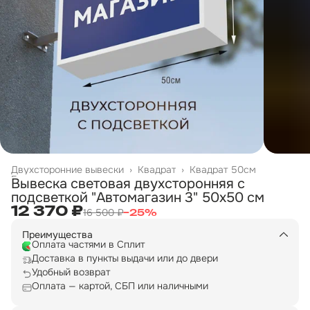
Двухсторонние вывески
›
Квадрат
›
Квадрат 50см
Главная
›
Вывеска световая двухсторонняя с
подсветкой "Автомагазин 3" 50х50 см
12 370 ₽
16 500 ₽
−
25
%
Преимущества
Оплата частями в Сплит
Доставка в пункты выдачи или до двери
Удобный возврат
Оплата — картой, СБП или наличными