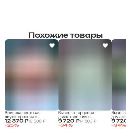
Похожие товары
Вывеска световая
Вывеска торцевая
Вывеска 
двухсторонняя с
двухсторонняя с
двухсторо
подсветкой "Шашлык 3"
подсветкой 50х50
подсветк
16 500 ₽
14 800 ₽
12 370 ₽
9 720 ₽
9 720 
50х50 см
ХАЛЯЛЬ 50x50 4
ХАЛЯЛЬ 5
−
25
%
−
34
%
−
34
%