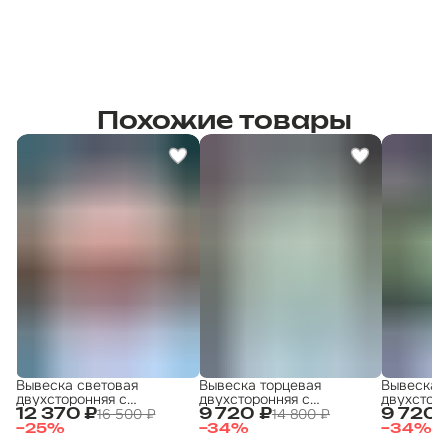
Похожие товары
Вывеска световая
Вывеска торцевая
Вывеска 
двухсторонняя с
двухсторонняя с
двухсторо
подсветкой "Шашлык 3"
подсветкой 50х50
подсветк
16 500 ₽
14 800 ₽
12 370 ₽
9 720 ₽
9 720 
50х50 см
ХАЛЯЛЬ 50x50 4
ХАЛЯЛЬ 5
−
25
%
−
34
%
−
34
%