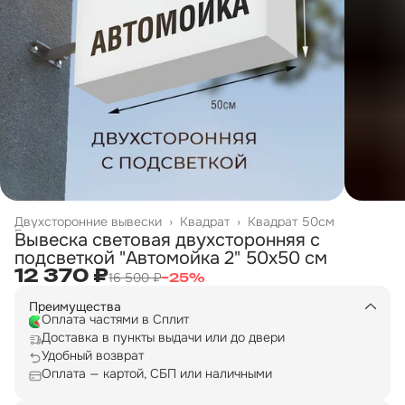
Двухсторонние вывески
›
Квадрат
›
Квадрат 50см
Главная
›
Вывеска световая двухсторонняя с
подсветкой "Автомойка 2" 50х50 см
12 370 ₽
16 500 ₽
−
25
%
Преимущества
Оплата частями в Сплит
Доставка в пункты выдачи или до двери
Удобный возврат
Оплата — картой, СБП или наличными