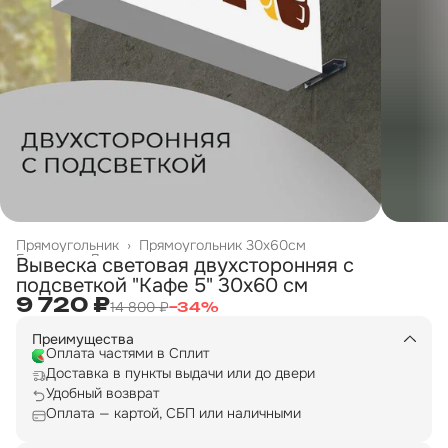
Прямоугольник
›
Прямоугольник 30х60см
Главная
›
Двухсторонние вывески
›
Вывеска световая двухсторонняя с
подсветкой "Кафе 5" 30х60 см
9 720 ₽
14 800 ₽
−
34
%
Преимущества
Оплата частями в Сплит
Доставка в пункты выдачи или до двери
Удобный возврат
Оплата — картой, СБП или наличными