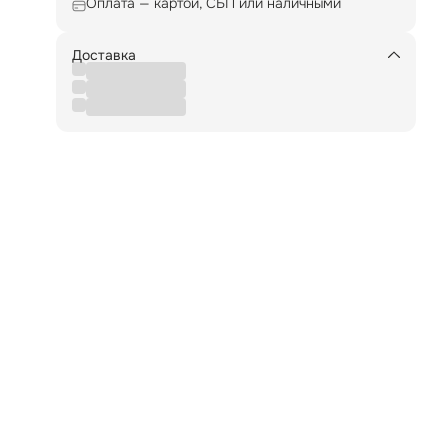
Оплата — картой, СБП или наличными
от
о
Доставка
в,