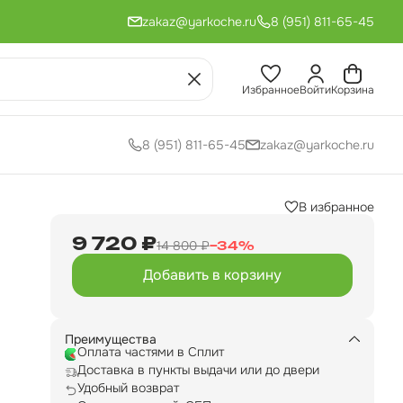
zakaz@yarkoche.ru
8 (951) 811-65-45
Избранное
Войти
Корзина
8 (951) 811-65-45
zakaz@yarkoche.ru
В избранное
9 720 ₽
14 800 ₽
−
34
%
Добавить в корзину
Преимущества
Оплата частями в Сплит
Доставка в пункты выдачи или до двери
Удобный возврат