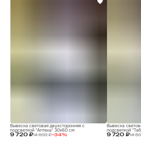
Вывеска световая двухсторонняя с
Вывеска светов
подсветкой "Аптека" 30х60 см
подсветкой "Таб
14 800 ₽
14 8
9 720 ₽
9 720 ₽
−
34
%