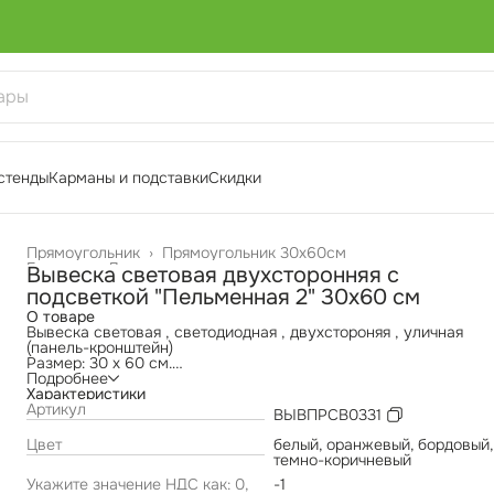
стенды
Карманы и подставки
Скидки
Прямоугольник
›
Прямоугольник 30х60см
Главная
›
Двухсторонние вывески
›
Вывеска световая двухсторонняя с
подсветкой "Пельменная 2" 30х60 см
О товаре
Вывеска световая , светодиодная , двухстороняя , уличная
(панель-кронштейн)
Размер: 30 х 60 см.
Материал лицевой части: светорассеивающее акриловое
Подробнее
стекло, обеспечивающее равномерное распределение света.
Характеристики
Борт: изготовлен из прочного ПВХ пластика , устойчивого к
Артикул
ВЫВПРСВ0331
атмосферным воздействиям.
Изображение и надпись выполнены высококачественными
Цвет
белый, оранжевый, бордовый,
самоклеящимися пленками ORACAL 641, устойчивыми к
темно-коричневый
выгоранию и механическим повреждениям.
Укажите значение НДС как: 0,
-1
Каркас конструкции выполнен из металлической профильной