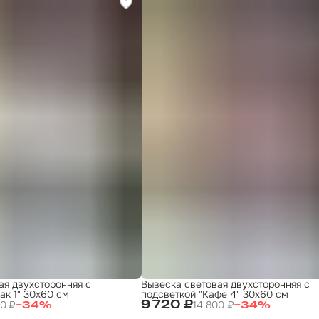
ая двухсторонняя с
Вывеска световая двухсторонняя с
ак 1" 30х60 см
подсветкой "Кафе 4" 30х60 см
00 ₽
14 800 ₽
9 720 ₽
−
34
%
−
34
%