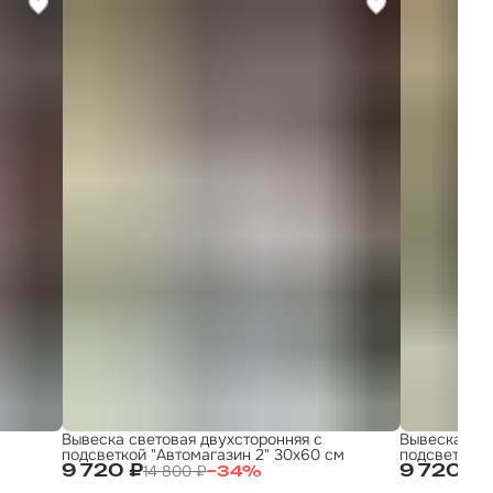
Вывеска световая двухсторонняя с
Вывеска све
подсветкой "Автомагазин 2" 30х60 см
подсветкой 
14 800 ₽
1
9 720 ₽
9 720 ₽
−
34
%