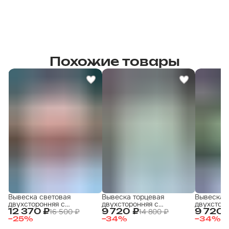
Похожие товары
Вывеска световая
Вывеска торцевая
Вывеска 
двухсторонняя с
двухсторонняя с
двухсторо
подсветкой "Шашлык 3"
подсветкой 50х50
подсветк
16 500 ₽
14 800 ₽
12 370 ₽
9 720 ₽
9 720 
50х50 см
ХАЛЯЛЬ 50x50 4
ХАЛЯЛЬ 5
−
25
%
−
34
%
−
34
%