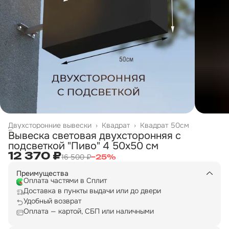
Двухсторонние вывески
›
Квадрат
›
Квадрат 50см
Главная
›
Вывеска световая двухсторонняя с
подсветкой "Пиво" 4 50х50 см
12 370 ₽
16 500 ₽
−
25
%
Преимущества
Оплата частями в Сплит
Доставка в пункты выдачи или до двери
Удобный возврат
Оплата — картой, СБП или наличными