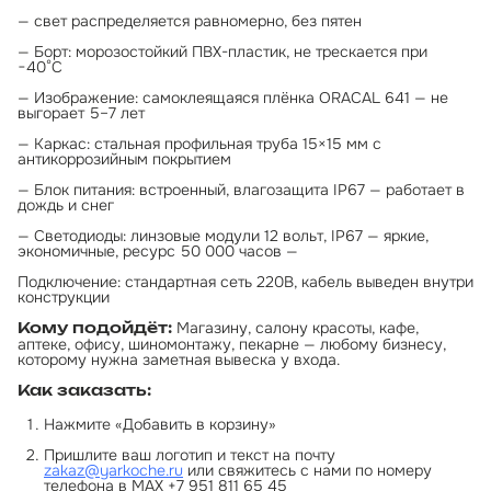
— свет распределяется равномерно, без пятен
— Борт: морозостойкий ПВХ-пластик, не трескается при
−40°C
— Изображение: самоклеящаяся плёнка ORACAL 641 — не
выгорает 5–7 лет
— Каркас: стальная профильная труба 15×15 мм с
антикоррозийным покрытием
— Блок питания: встроенный, влагозащита IP67 — работает в
дождь и снег
— Светодиоды: линзовые модули 12 вольт, IP67 — яркие,
экономичные, ресурс 50 000 часов —
Подключение: стандартная сеть 220В, кабель выведен внутри
конструкции
Магазину, салону красоты, кафе,
Кому подойдёт:
аптеке, офису, шиномонтажу, пекарне — любому бизнесу,
которому нужна заметная вывеска у входа.
Как заказать:
Нажмите «Добавить в корзину»
Пришлите ваш логотип и текст на почту
zakaz@yarkoche.ru
или свяжитесь с нами по номеру
телефона в МАХ +7 951 811 65 45