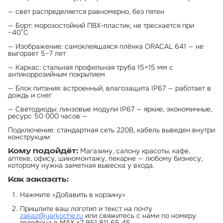
— свет распределяется равномерно, без пятен
— Борт: морозостойкий ПВХ-пластик, не трескается при
−40°C
— Изображение: самоклеящаяся плёнка ORACAL 641 — не
выгорает 5–7 лет
— Каркас: стальная профильная труба 15×15 мм с
антикоррозийным покрытием
— Блок питания: встроенный, влагозащита IP67 — работает в
дождь и снег
— Светодиоды: линзовые модули IP67 — яркие, экономичные,
ресурс 50 000 часов —
Подключение: стандартная сеть 220В, кабель выведен внутри
конструкции
Магазину, салону красоты, кафе,
Кому подойдёт:
аптеке, офису, шиномонтажу, пекарне — любому бизнесу,
которому нужна заметная вывеска у входа.
Как заказать:
Нажмите «Добавить в корзину»
Пришлите ваш логотип и текст на почту
zakaz@yarkoche.ru
или свяжитесь с нами по номеру
телефона в МАХ +7 951 811 65 45